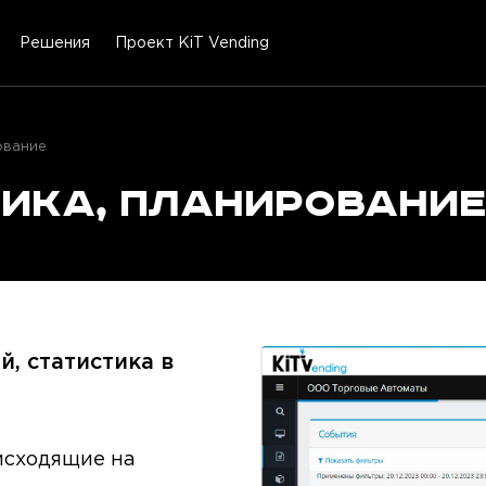
Решения
Проект KiT Vending
ование
тика, планировани
, статистика в
исходящие на