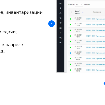
ов, инвентаризации
и сдачи;
 в разрезе
д..