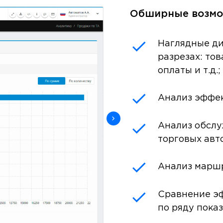
Обширные возмож
Наглядные д
разрезах: тов
оплаты и т.д.;
Анализ эффек
Анализ обслу
торговых авт
Анализ маршр
Сравнение э
по ряду показ