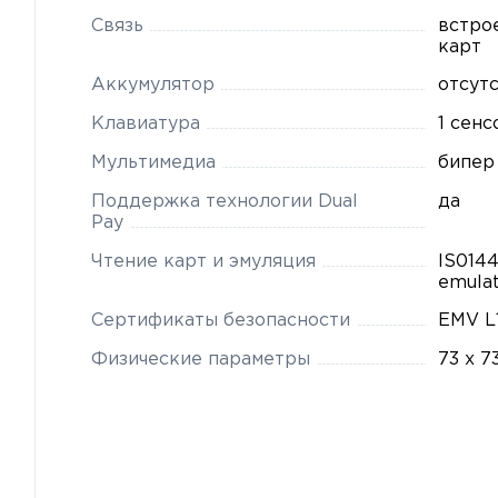
Связь
встро
карт
Аккумулятор
отсут
Клавиатура
1 сенс
Мультимедиа
бипер
Поддержка технологии Dual
да
Pay
Чтение карт и эмуляция
IS0144
emulat
Сертификаты безопасности
EMV L
Физические параметры
73 x 7