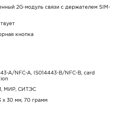
енный 2G-модуль связи с держателем SIM-
ствует
орная кнопка
43-A/NFC-A, IS014443-B/NFC-B, card
ion
1, МИР, СИТЭС
3 x 30 мм, 70 грамм