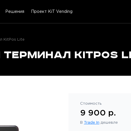
Решения
Проект KiT Vending
 KitPos Lite
 терминал KitPos L
Стоимость
9 900 р.
В
Trade In
дешевле