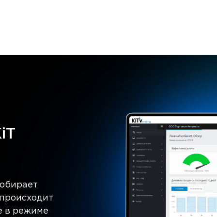
iT
собирает
 происходит
е в режиме