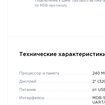
Подключение к шине торгового автомата
по MDB-протоколу
Технические характеристики 
Процессор и память
240 М
Дисплей
2" (32
Питание
от USB
Интерфейсы
MDB-Sl
UART/