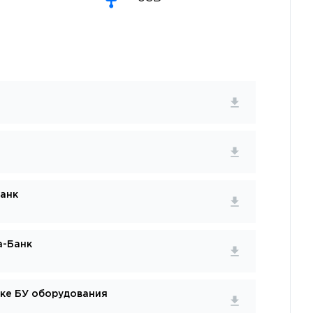
анк
а-Банк
пке БУ оборудования