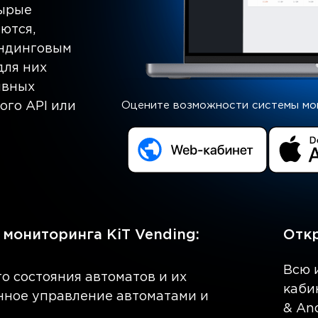
сырые
ются,
ендинговым
для них
ивных
того API или
Оцените возможности системы мо
мониторинга KiT Vending:
Откр
Всю 
о состояния автоматов и их
каби
енное управление автоматами и
& An