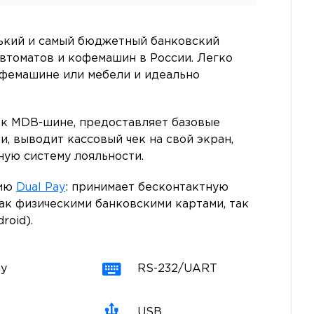
енький и самый бюджетный банковский
втоматов и кофемашин в России. Легко
офемашине или мебели и идеально
к MDB-шине, предоставляет базовые
, выводит кассовый чек на свой экран,
ую систему лояльности.
гию
Dual Pay
: принимает бесконтактную
ак физическими банковскими картами, так
roid).
ay
RS-232/UART
USB