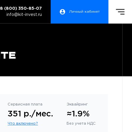
8 (800) 350-85-07
Личный кабинет
info@kit-invest.ru
ite
Сервисная плата
Эквайринг
351 р./мес.
≈1.9%
Что включено?
Без учета НДС