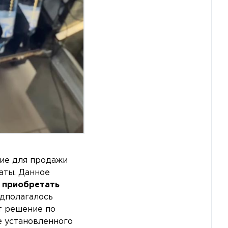
ние для продажи
аты. Данное
 приобретать
едполагалось
т решение по
е установленного