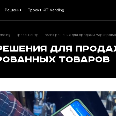
Решения
Проект KiT Vending
ending
Пресс-центр
Релиз решения для продажи маркирова
решения для прод
рованных товаров