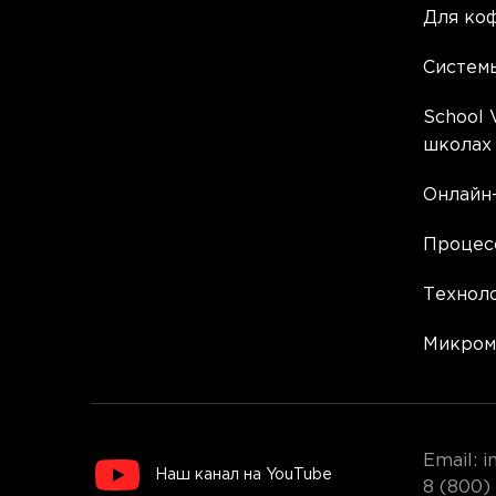
Для ко
Систем
School 
школах
Онлайн-
Процес
Техноло
Микром
Email: i
Наш канал на YouTube
8 (800)