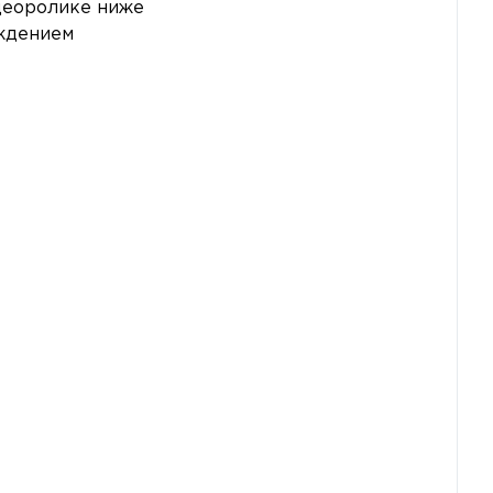
деоролике ниже
рждением