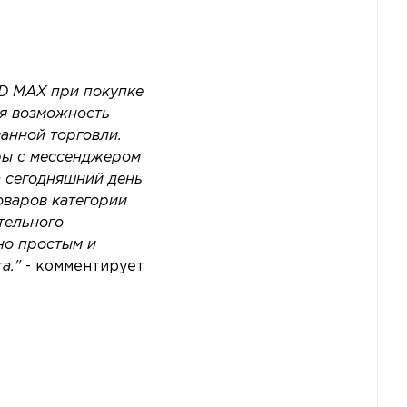
ID MAX при покупке
ая возможность
анной торговли.
ры с мессенджером
а сегодняшний день
оваров категории
тельного
но простым и
а."
- комментирует