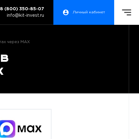
8 (800) 350-85-07
Личный кабинет
info@kit-invest.ru
тах через MAX
 в
X