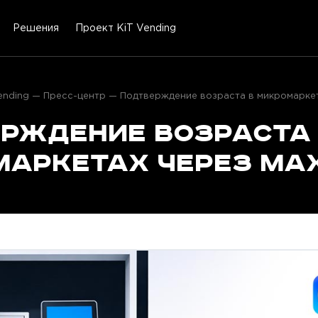
Решения
Проект KiT Vending
ending
Пресс-центр
Подтверждение возраста в микромарке
рждение возраста
аркетах через MA