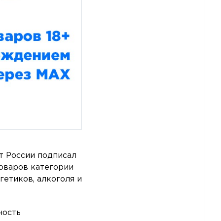
нт России подписал
оваров категории
гетиков, алкоголя и
ность