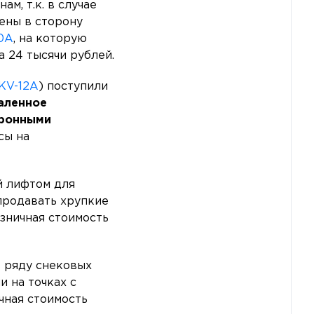
м, т.к. в случае
ены в сторону
0A
, на которую
 24 тысячи рублей.
KV-12A
) поступили
аленное
ронными
сы на
й лифтом для
 продавать хрупкие
зничная стоимость
в ряду снековых
и на точках с
чная стоимость