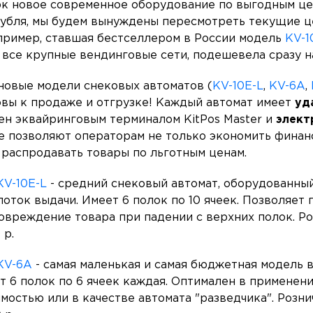
рк новое современное оборудование по выгодным цена
рубля, мы будем вынуждены пересмотреть текущие ц
апример, ставшая бестселлером в России модель
KV-1
все крупные вендинговые сети, подешевела сразу на
 новые модели снековых автоматов (
KV-10E-L
,
KV-6A
,
овы к продаже и отгрузке! Каждый автомат имеет
уд
ен эквайринговым терминалом KitPos Master и
элект
ые позволяют операторам не только экономить финан
 распродавать товары по льготным ценам.
KV-10E-L
- средний снековый автомат, оборудованны
лоток выдачи. Имеет 6 полок по 10 ячеек. Позволяет
овреждение товара при падении с верхних полок. Ро
 р.
KV-6A
- самая маленькая и самая бюджетная модель 
т 6 полок по 6 ячеек каждая. Оптимален в применени
остью или в качестве автомата "разведчика". Розни