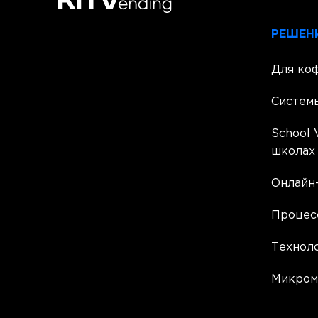
РЕШЕН
Для ко
Систем
School 
школах
Онлайн-
Процес
Техноло
Микром