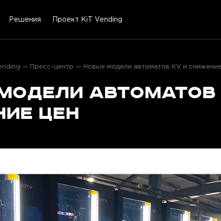
Решения
Проект KiT Vending
ending
Пресс-центр
Новые модели автоматов KV и снижение
модели автоматов 
ие цен