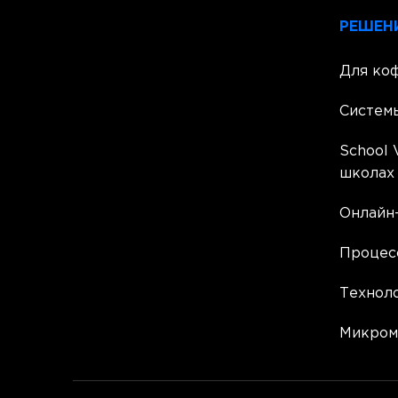
РЕШЕН
Для ко
Систем
School 
школах
Онлайн-
Процес
Техноло
Микром