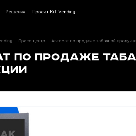
Решения
Проект KiT Vending
ending
Пресс-центр
Автомат по продаже табачной продукц
т по продаже таб
кции