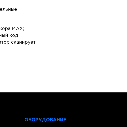
тельные
жера MAX;
ный код
атор сканирует
ОБОРУДОВАНИЕ